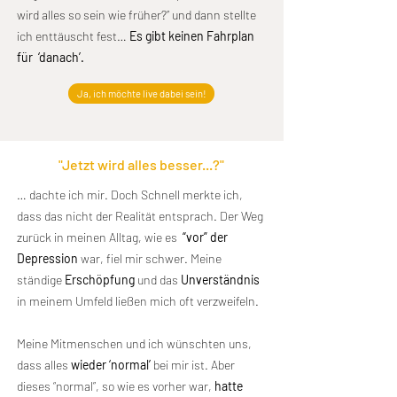
wird alles so sein wie früher?” und dann stellte
ich enttäuscht fest…
Es gibt keinen Fahrplan
für ‘danach’.
Ja, ich möchte live dabei sein!
"Jetzt wird alles besser...?"
… dachte ich mir. Doch Schnell merkte ich,
dass das nicht der Realität entsprach. Der Weg
zurück in meinen Alltag, wie es
“vor” der
Depression
war, fiel mir schwer. Meine
ständige
Erschöpfung
und das
Unverständnis
in meinem Umfeld ließen mich oft verzweifeln.
Meine Mitmenschen und ich wünschten uns,
dass alles
wieder ‘normal’
bei mir ist. Aber
dieses “normal”, so wie es vorher war,
hatte