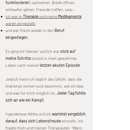
funktionieren':
aufstehen, Briefe öffnen,
einkaufen gehen, Freunde treffen, usw.;
ich war in
Therapie
und meine
Medikamente
waren eingestellt
;
und war frisch wieder in den
Beruf
eingestiegen
.
​Es ging mir 'besser' und ich war
stolz auf
meine Schritte
zurück in mein gewohntes
Leben nach meiner
letzten akuten Episode
.
Jedoch hatte ich täglich das Gefühl, dass die
Krankheit immer noch bestimmt, wie ich lebe
und was für mich möglich ist.
Jeder Tag fühlte
sich an wie ein Kampf.
Irgendetwas fehlte und ich
wartetet vergeblich
darauf, dass sich Lebensfreude
einstellt. Ich
fragte mich und meinen Therapeuten “Wann