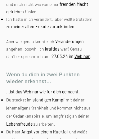
und mich nicht wie von einer
fremden Macht
getrieben
fühlen.
Ich hatte mich verändert, aber wollte trotzdem
zu
meiner alten Freude zurückfinden
.
Aber wie genau konnte ich
Veränderungen
angehen, obowhl ich
kraftlos
war? Genau
darüber spreche ich am
27.03.24 im
Webinar
.
Wenn du dich in zwei Punkten
wieder erkennst...
...ist das Webinar wie für dich gemacht.
Du steckst im
ständigen Kampf
mit deiner
(ehemaligen) Krankheit und kommst nicht aus
der Gedankenspirale, um langfristig an deiner
Lebensfreude
zu arbeiten.
Du hast
Angst vor einem Rückfall
und weißt