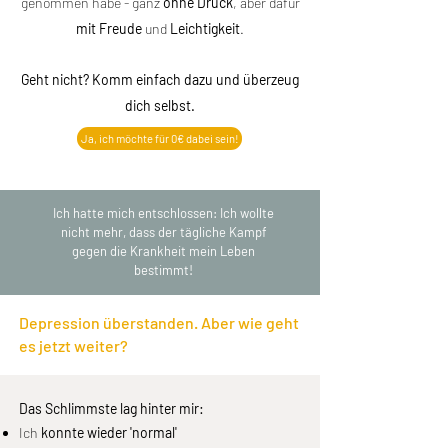
genommen habe - ganz
ohne Druck
, aber dafür
mit
Freude
und
Leichtigkeit
.
Geht nicht? Komm einfach dazu und überzeug
dich selbst.
Ja, ich möchte für 0€ dabei sein!
Ich hatte mich entschlossen: Ich wollte
nicht mehr, dass der tägliche Kampf
gegen die Krankheit mein Leben
bestimmt!
Depression überstanden. Aber wie geht
es jetzt weiter?
Das Schlimmste lag hinter mir:
Ich
konnte wieder 'normal'